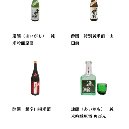
逢醸（あいがも） 純
酔園 特別純米酒 山
米吟醸原酒
田錦
酔園 超辛口純米酒
逢醸（あいがも） 純
米吟醸原酒 角びん