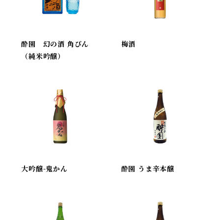
酔園 幻の酒 角びん
梅酒
（純米吟醸）
大吟醸-鬼かん
酔園 うま辛本醸