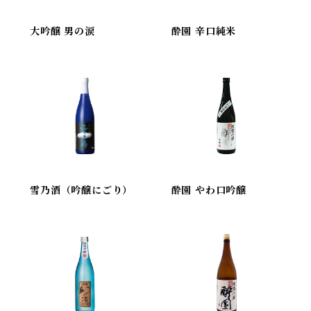
大吟醸 男の涙
酔園 辛口純米
雪乃酒（吟醸にごり）
酔園 やわ口吟醸